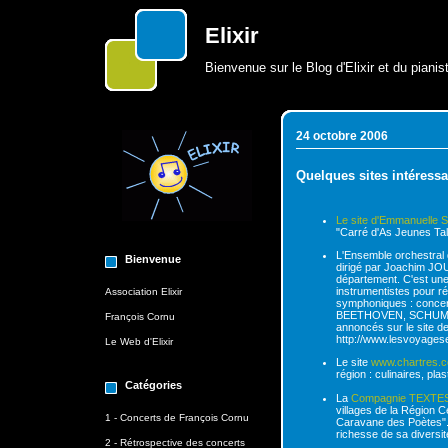
Elixir
Bienvenue sur le Blog d'Elixir et du piani
24 octobre 2006
Quelques sites intéressan
Le site d'Emmanuelle
"Carré d'As Jeunes Tal
L'Ensemble orchestral 
Bienvenue
dirigé par Joachim JOU
département. C'est une
instrumentistes pour 
Association Elixir
symphoniques : conce
BEETHOVEN, SCHUMANN.
François Cornu
annoncés sur le sit
http://www.lesvoyages
Le Web d'Elixir
Le site
www.chartres.
région : culinaires, pla
Catégories
La
Compagnie TEXTE
villages de la Région C
1 - Concerts de François Cornu
Caravane des Poètes". 
richesse de sa diversit
2 - Rétrospective des concerts