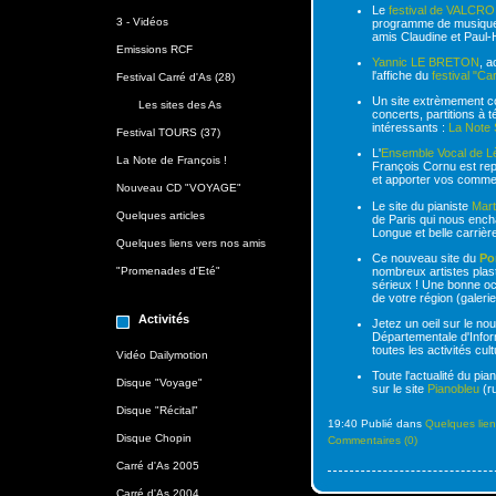
Le
festival de VALCR
3 - Vidéos
programme de musique 
amis Claudine et Paul-H
Emissions RCF
Yannic LE BRETON
, a
l'affiche du
festival "Ca
Festival Carré d'As (28)
Un site extrèmement co
Les sites des As
concerts, partitions à 
intéressants :
La Note 
Festival TOURS (37)
L'
Ensemble Vocal de Lè
La Note de François !
François Cornu est repr
et apporter vos comme
Nouveau CD "VOYAGE"
Le site du pianiste
Mar
Quelques articles
de Paris qui nous encha
Longue et belle carrière 
Quelques liens vers nos amis
Ce nouveau site du
Por
nombreux artistes plast
"Promenades d'Eté"
sérieux ! Une bonne occ
de votre région (galerie
Activités
Jetez un oeil sur le nou
Départementale d'Infor
toutes les activités cult
Vidéo Dailymotion
Toute l'actualité du pian
Disque "Voyage"
sur le site
Pianobleu
(ru
Disque "Récital"
19:40 Publié dans
Quelques lien
Disque Chopin
Commentaires (0)
Carré d'As 2005
Carré d'As 2004